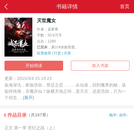
书籍详情
首页
返回
灭世魔女
作者：孟希希
字数：50.6万字
点击：1280
已完本
，累计4张推荐票。
投票推荐
|
打赏
|
月票
开始阅读
加入书架
更新：2015/3/4 15:19:23
血海深仇，家族浩劫，禁忌之恋，……从仙道，回到魔界的她，该
如何抉择，亦魔亦仙？纵横天地之间，是天灾，还是浩劫，只为一
个信念.....
[展开]
作品目录
（共167章）
顺序↑
倒序↓
正文 第一章 世纪之战（上）