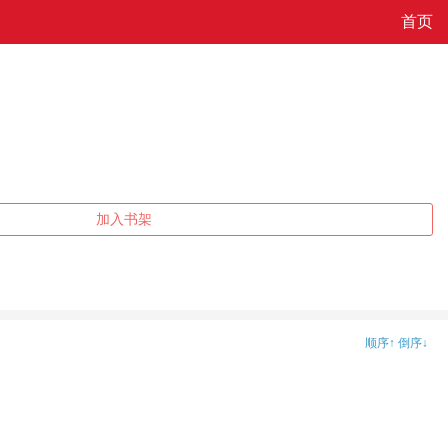
首页
加入书架
顺序↑
倒序↓