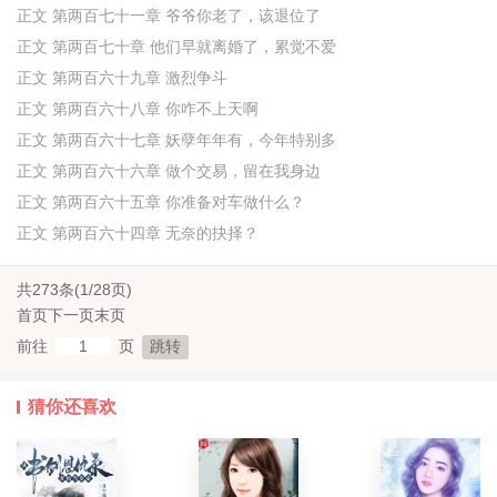
正文 第两百七十一章 爷爷你老了，该退位了
正文 第两百七十章 他们早就离婚了，累觉不爱
正文 第两百六十九章 激烈争斗
正文 第两百六十八章 你咋不上天啊
正文 第两百六十七章 妖孽年年有，今年特别多
正文 第两百六十六章 做个交易，留在我身边
正文 第两百六十五章 你准备对车做什么？
正文 第两百六十四章 无奈的抉择？
共273条(1/28页)
首页
下一页
末页
前往
页
猜你还喜欢