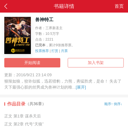
书籍详情
首页
返回
兽神特工
作者：三界新圣主
字数：10.5万字
点击：2221
已完本
，累计9张推荐票。
投票推荐
|
打赏
|
月票
开始阅读
加入书架
更新：2016/9/21 23:14:09
狠辣如狼，狡诈似狐，迅若猎豹，力熊，勇猛胜虎，是命！ 失去了
天下最强心脏的丝男成为兽神计划的唯...
[展开]
作品目录
（共36章）
顺序↑
倒序↓
正文 第1章 谋杀天后
正文 第2章 代号“天狼”